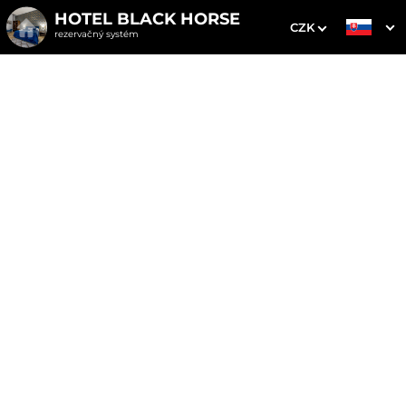
HOTEL BLACK HORSE
CZK
rezervačný systém
1. Výber pobytu
2. Doplnkové služby
3. Vaše údaje
Dátum príchodu
Dátum odchodu
Prosím vyberte
Prosím vyberte