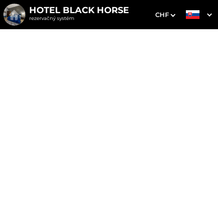
HOTEL BLACK HORSE
CHF
rezervačný systém
1. Výber pobytu
2. Doplnkové služby
3. Vaše údaje
Dátum príchodu
Dátum odchodu
Prosím vyberte
Prosím vyberte